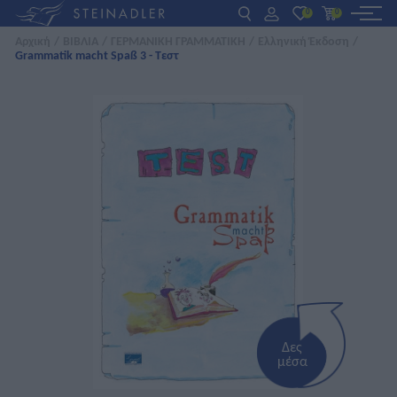
0
0
Αρχική
/
ΒΙΒΛΙΑ
/
ΓΕΡΜΑΝΙΚΗ ΓΡΑΜΜΑΤΙΚΗ
/
Ελληνική Έκδοση
/
Grammatik macht Spaß 3 - Τεστ
DE
EN
ΕΛ
ΒΙΒΛΙΑ
INTERAKTIV
ΓΙΑ ΚΑΘΗΓΗΤΕΣ
ΝΕΑ
ΣΧΕΤΙΚΑ ΜΕ ΜΑΣ
ΕΠΙΚΟΙΝΩΝΙΑ
Δες
μέσα