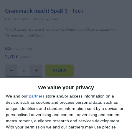
Grammatik macht Spaß 3 - Τεστ
Όλα τα επίπεδα
Από 10 χρονών
Το βιβλιαράκι περιέχει 2 τεστ για κάθε θέμα του βιβλίου γραμματικής
“Grammatik macht Spaß“.
SKU:
02.03.0014
2,70 €
3,00 €
ΧΑΡΑΚΤΗΡΙΣΤΙΚΆ
We value your privacy
We and our
partners
store and/or access information on a
ISBN
978-960-6710-17-9
device, such as cookies and process personal data, such as
unique identifiers and standard information sent by a device for
Συγγραφείς
Μαίρη Κουναλάκη
personalised advertising and content, advertising and content
measurement, audience research and services development.
Σελίδες
32
With your permission we and our partners may use precise