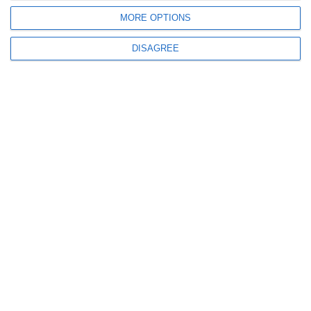
MORE OPTIONS
Πληροφορίες
DISAGREE
info@steinadlerverlag.com
+30 2810 360970