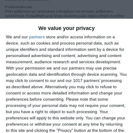
Η φιλοσοφία μας
Όσοι μαθαίνουν με προσωπικό ενδιαφέρον και κίνητρο, μαθαίνουν
ευκολότερα. Η εκμάθηση μιας ξένης γλώσσας χωρίς άγχος οδηγεί συνήθως
στην κατάκτησή της.
We value your privacy
Όλο το εκπαιδευτικό μας υλικό δίνει μεγάλη έμφαση σε μια ευχάριστη
προσέγγιση ως προς τη διδασκαλία Γερμανικής Γλώσσας. Μια τέτοιου είδους
We and our
partners
store and/or access information on a
παιγνιώδης εμπειρία αλλάζει την οπτική καθηγητή και μαθητή. Ο μεν
καθηγητής έχει πολύτιμα εργαλεία που καθιστούν ευκολότερο τον διδακτικό
device, such as cookies and process personal data, such as
και παιδαγωγικό του ρόλο, ο δε μαθητής «μαθαίνει πώς να μαθαίνει» χωρίς
unique identifiers and standard information sent by a device for
άγχος και ψυχική πίεση. Σεβόμενοι το ηλικιακό υπόβαθρο των παιδιών και
τις ιδιαιτερότητες της κάθε ηλικίας, εφαρμόσαμε στις διδακτικές μας σειρές
personalised advertising and content, advertising and content
μεθόδους που ανταποκρίνονται πλήρως στα παραπάνω.
measurement, audience research and services development.
Τα θέματα είναι εμπνευσμένα από τις εμπειρίες της καθημερινής ζωής των
With your permission we and our partners may use precise
παιδιών, ενθαρρύνουν την ανάπτυξη της προσωπικότητάς τους, προάγουν
geolocation data and identification through device scanning. You
τον κριτικό τρόπο σκέψης, ενισχύουν το αίσθημα της συνεργασίας και
ενεργοποιούν μια θετική στάση απέναντι στη ζωή.
may click to consent to our and our 1017 partners’ processing
as described above. Alternatively you may click to refuse to
Η μουσική επένδυση των διδακτικών μας σειρών είναι άρρηκτα
συνδεδεμένη με τα θέματα των ενοτήτων. Ας μην ξεχνάμε ότι η μουσική
consent or access more detailed information and change your
κινητοποιεί όλες τις αισθήσεις, αποτελεί το ιδανικό μέσο για την εισαγωγή
preferences before consenting.
Please note that some
του εκάστοτε θέματος και το κυριότερο απευθύνεται στον συναισθηματικό
processing of your personal data may not require your consent,
εαυτό των μαθητών και, ως εκ τούτου, επιτρέπει τη μακρόχρονη εμπέδωση
της γνώσης. Επιπλέον η μουσική βοηθά ουσιαστικά στο να ξεπεραστεί ο
but you have a right to object to such processing. Your
φόβος απέναντι στο «διαφορετικό», στη νέα πληροφορία, ενώ μέσω των
preferences will apply to this website only. You can change your
στίχων των τραγουδιών διευρύνεται το λεξιλόγιο, βελτιώνεται η προφορά
και κατ΄επέκταση ο προφορικός λόγος.
preferences or withdraw your consent at any time by returning
to this site and clicking the "Privacy" button at the bottom of the