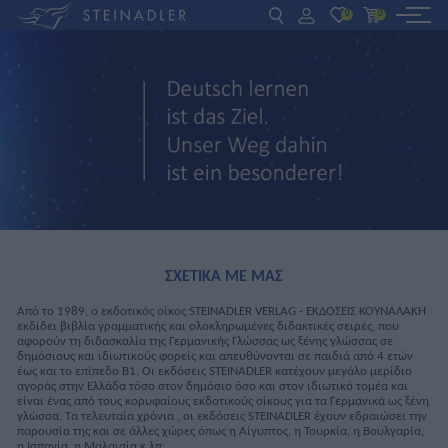
0
0
DE
EN
ΕΛ
ΒΙΒΛΙΑ
INTERAKTIV
ΓΙΑ ΚΑΘΗΓΗΤΕΣ
ΝΕΑ
ΣΧΕΤΙΚΑ ΜΕ ΜΑΣ
ΣΧΕΤΙΚΑ ΜΕ ΜΑΣ
Από το 1989, ο εκδοτικός οίκος STEINADLER VERLAG - ΕΚΔΟΣΕΙΣ ΚΟΥΝΑΛΑΚΗ
εκδίδει βιβλία γραμματικής και ολοκληρωμένες διδακτικές σειρές, που
αφορούν τη διδασκαλία της Γερμανικής Γλώσσας ως ξένης γλώσσας σε
ΕΠΙΚΟΙΝΩΝΙΑ
δημόσιους και ιδιωτικούς φορείς και απευθύνονται σε παιδιά από 4 ετών
έως και το επίπεδο Β1. Οι εκδόσεις STEINADLER κατέχουν μεγάλο μερίδιο
αγοράς στην Ελλάδα τόσο στον δημόσιο όσο και στον ιδιωτικό τομέα και
είναι ένας από τους κορυφαίους εκδοτικούς οίκους για τα Γερμανικά ως ξένη
γλώσσα. Τα τελευταία χρόνια , οι εκδόσεις STEINADLER έχουν εδραιώσει την
παρουσία της και σε άλλες χώρες όπως η Αίγυπτος, η Τουρκία, η Βουλγαρία,
η Ισπανία, η Μαλαισία κ.λπ.