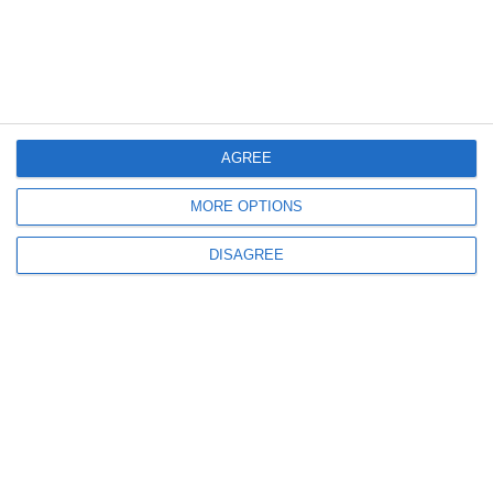
Πληροφορίες
AGREE
MORE OPTIONS
DISAGREE
info@steinadlerverlag.com
+30 2810 360970