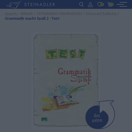
0
0
Αρχική
/
ΒΙΒΛΙΑ
/
ΓΕΡΜΑΝΙΚΗ ΓΡΑΜΜΑΤΙΚΗ
/
Ελληνική Έκδοση
/
Grammatik macht Spaß 2 - Τεστ
DE
EN
ΕΛ
ΒΙΒΛΙΑ
INTERAKTIV
ΓΙΑ ΚΑΘΗΓΗΤΕΣ
ΝΕΑ
ΣΧΕΤΙΚΑ ΜΕ ΜΑΣ
ΕΠΙΚΟΙΝΩΝΙΑ
Δες
μέσα