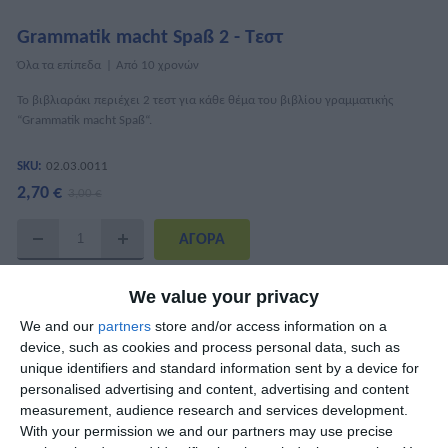
Grammatik macht Spaß 2 - Τεστ
Όλα τα επίπεδα
Από 10 χρονών
Το βιβλιαράκι περιέχει 2 τεστ για κάθε θέμα του βιβλίου γραμματικής
“Grammatik macht Spaß“.
SKU:
02.03.0011
2,70 €
3,00 €
ΧΑΡΑΚΤΗΡΙΣΤΙΚΆ
We value your privacy
We and our
partners
store and/or access information on a
ISBN
978-960-6710-16-2
device, such as cookies and process personal data, such as
unique identifiers and standard information sent by a device for
Συγγραφείς
Μαίρη Κουναλάκη
personalised advertising and content, advertising and content
measurement, audience research and services development.
Σελίδες
24
With your permission we and our partners may use precise