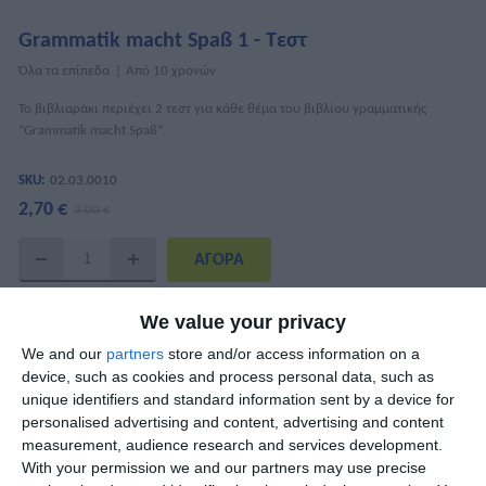
Grammatik macht Spaß 1 - Τεστ
Όλα τα επίπεδα
Από 10 χρονών
Το βιβλιαράκι περιέχει 2 τεστ για κάθε θέμα του βιβλίου γραμματικής
“Grammatik macht Spaß“.
SKU:
02.03.0010
2,70 €
3,00 €
ΧΑΡΑΚΤΗΡΙΣΤΙΚΆ
We value your privacy
We and our
partners
store and/or access information on a
ISBN
978-960-6710-15-5
device, such as cookies and process personal data, such as
unique identifiers and standard information sent by a device for
Συγγραφείς
Μαίρη Κουναλάκη
personalised advertising and content, advertising and content
measurement, audience research and services development.
Σελίδες
32
With your permission we and our partners may use precise