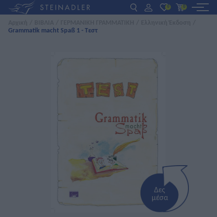
0
0
Αρχική
/
ΒΙΒΛΙΑ
/
ΓΕΡΜΑΝΙΚΗ ΓΡΑΜΜΑΤΙΚΗ
/
Ελληνική Έκδοση
/
Grammatik macht Spaß 1 - Τεστ
DE
EN
ΕΛ
ΒΙΒΛΙΑ
INTERAKTIV
ΓΙΑ ΚΑΘΗΓΗΤΕΣ
ΝΕΑ
ΣΧΕΤΙΚΑ ΜΕ ΜΑΣ
ΕΠΙΚΟΙΝΩΝΙΑ
Δες
μέσα