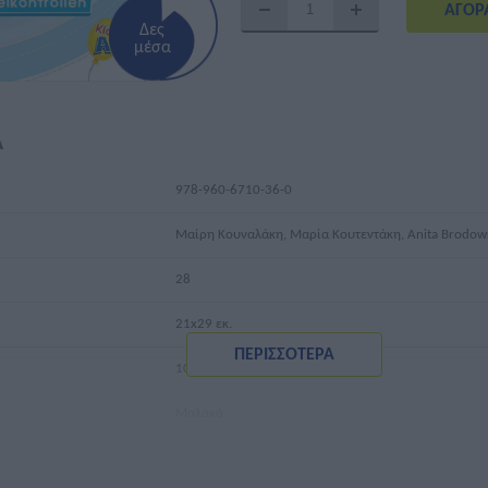
Δες
μέσα
Ά
978-960-6710-36-0
Μαίρη Κουναλάκη, Μαρία Κουτεντάκη, Anita Brodow
28
21x29 εκ.
ΠΕΡΙΣΣΟΤΕΡΑ
105 γρ.
Μαλακό