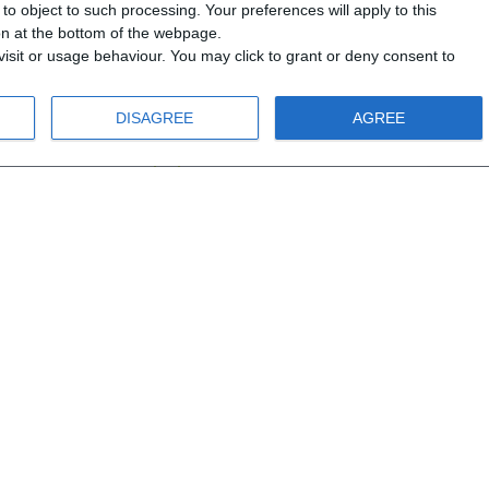
o object to such processing. Your preferences will apply to this
ids A - CD1
Luftballons Kids Α - CD2
Ολο
ton at the bottom of the webpage.
Kid
isit or usage behaviour. You may click to grant or deny consent to
Α1
DISAGREE
AGREE
0 χρονών
Από 10 χρονών
,00 €
8,10 €
9,00 €
40