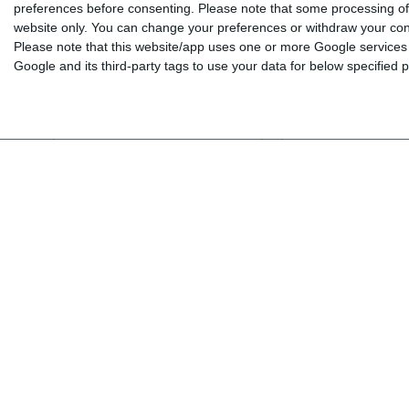
preferences before consenting.
Please note that some processing of 
Übung macht den Meister Kids A
Luftballons Kids A - Wö
website only. You can change your preferences or withdraw your conse
(Βιβλίο ασκήσεων)
(Γλωσσάριο)
Please note that this website/app uses one or more Google services a
Google and its third-party tags to use your data for below specified
Α1
Α1
Από 10 χρονών
Από 10 χρονών
11,20 €
12,45 €
11,20 €
12,45 