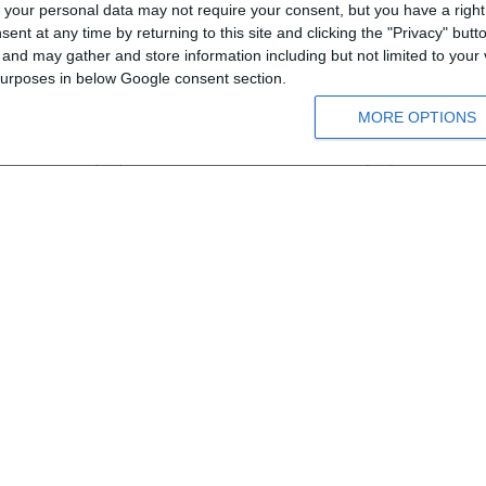
your personal data may not require your consent, but you have a right t
rterheft
Luftballons Kids A - CD Lieder
Luftballons K
nt at any time by returning to this site and clicking the "Privacy" but
(Τραγούδια)
nd may gather and store information including but not limited to your v
 purposes in below Google consent section.
Α1
Α1
MORE OPTIONS
Από 10 χρονών
Από 1
€
9,00 €
10,00 €
8,10 €
9