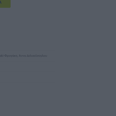
ski-Φρογάκη, Άννα Δελικεΐσογλου