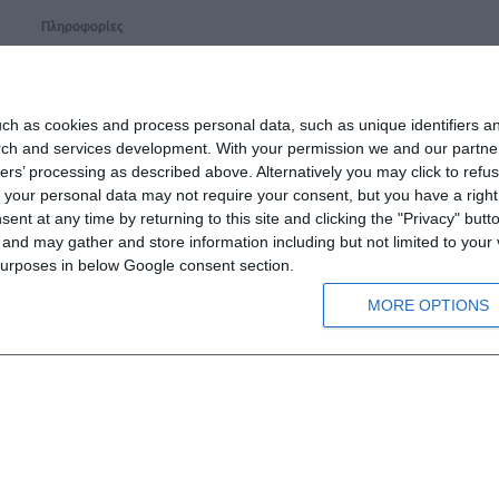
Πληροφορίες
Τρόποι παραγγελίας
Τρόποι πληρωμής
ch as cookies and process personal data, such as unique identifiers an
Τρόποι αποστολής
rch and services development.
With your permission we and our partner
ers’ processing as described above. Alternatively you may click to ref
Προστασία προσωπικών
your personal data may not require your consent, but you have a right t
δεδομένων
nt at any time by returning to this site and clicking the "Privacy" but
Όροι χρήσης
nd may gather and store information including but not limited to your v
 purposes in below Google consent section.
MORE OPTIONS