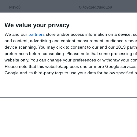
Μενού
Ο λογαριασμός μου
ΒΙΒΛΙΑ
Είσοδος
We value your privacy
INTERAKTIV
Το καλάθι μου
We and our
partners
store and/or access information on a device, su
ΓΙΑ ΚΑΘΗΓΗΤΕΣ
Τα αγαπημένα μου
and content, advertising and content measurement, audience resea
device scanning. You may click to consent to our and our 1019 partn
ΝΕΑ
preferences before consenting.
Please note that some processing of 
ΣΧΕΤΙΚΑ ΜΕ ΜΑΣ
website only. You can change your preferences or withdraw your conse
Please note that this website/app uses one or more Google services a
ΕΠΙΚΟΙΝΩΝΙΑ
Google and its third-party tags to use your data for below specified