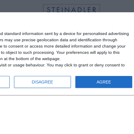
d standard information sent by a device for personalised advertising
s may use precise geolocation data and identification through
use to consent or access more detailed information and change your
o object to such processing. Your preferences will apply to this
info@steinadlerverlag.com
ton at the bottom of the webpage.
+30 2810 360970
isit or usage behaviour. You may click to grant or deny consent to
DISAGREE
AGREE