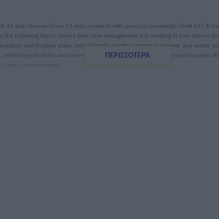
 A2 suits learners from 13 years onwards with previous knowledge (level A1). It lead
 the following topics: leisure time, time management and working in your leisure tim
rections and location plans, describing the weather, sports in summer and winter, pla
ΠΕΡΙΣΣΟΤΕΡΑ
s, celebrating birthday and name-day, communicating properly, learning languages abr
enna and our environment.