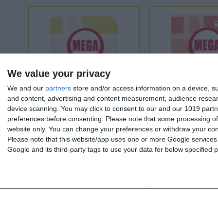
We value your privacy
We and our
partners
store and/or access information on a device, su
and content, advertising and content measurement, audience resea
device scanning. You may click to consent to our and our 1019 partn
preferences before consenting.
Please note that some processing of 
MEGA A2 - Arbeitsbuch (Βιβλίο
MEGA A2 - Lernzielkont
website only. You can change your preferences or withdraw your conse
ασκήσεων)
Please note that this website/app uses one or more Google services a
Google and its third-party tags to use your data for below specified
A2
A2
Από 13 χρονών
Από 13 χρονών
11,25 €
12,50 €
2,70 €
3,00 €