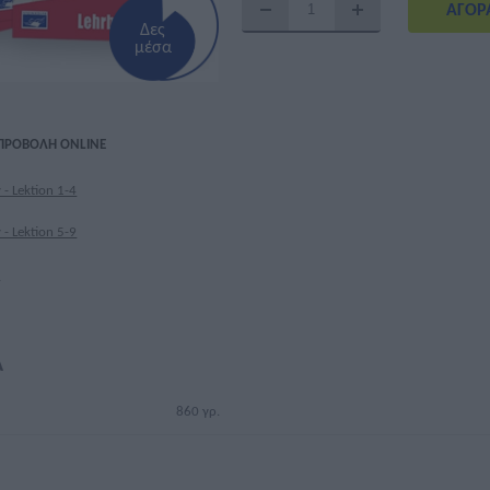
Δες
μέσα
 ΠΡΟΒΟΛΉ ONLINE
 - Lektion 1-4
 - Lektion 5-9
)
Ά
860 γρ.