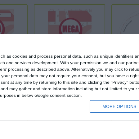
ch as cookies and process personal data, such as unique identifiers an
rch and services development.
With your permission we and our partner
ers’ processing as described above. Alternatively you may click to ref
your personal data may not require your consent, but you have a right t
rollen (Τεστ)
MEGA A2 - Wörterheft (Γλωσσάριο)
MEGA A2 - C
nt at any time by returning to this site and clicking the "Privacy" but
nd may gather and store information including but not limited to your v
 purposes in below Google consent section.
A2
A2
MORE OPTIONS
Από 13 χρονών
Από 1
9,80 €
10,90 €
8,10 €
9