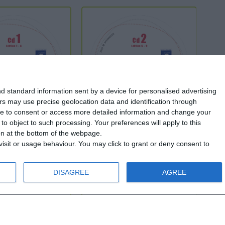
d standard information sent by a device for personalised advertising
s may use precise geolocation data and identification through
use to consent or access more detailed information and change your
o object to such processing. Your preferences will apply to this
D1
MEGA A2 - CD2
MEG
ton at the bottom of the webpage.
μαθ
isit or usage behaviour. You may click to grant or deny consent to
A2
DISAGREE
AGREE
3 χρονών
Από 13 χρονών
,00 €
8,10 €
9,00 €
21