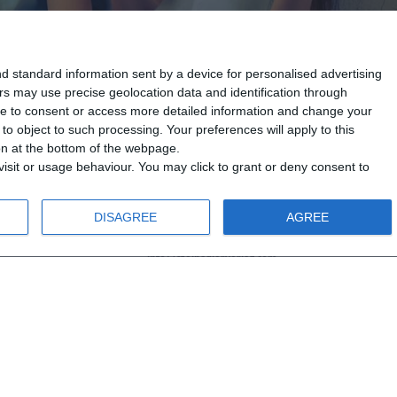
d standard information sent by a device for personalised advertising
s may use precise geolocation data and identification through
use to consent or access more detailed information and change your
o object to such processing. Your preferences will apply to this
ton at the bottom of the webpage.
isit or usage behaviour. You may click to grant or deny consent to
DISAGREE
AGREE
info@steinadlerverlag.com
+30 2810 360970