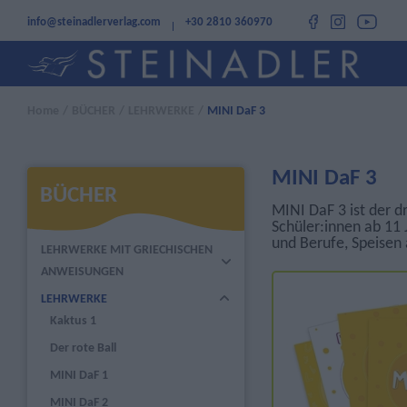
info@steinadlerverlag.com
+30 2810 360970
Home
/
BÜCHER
/
LEHRWERKE
/
MINI DaF 3
MINI DaF 3
BÜCHER
MINI DaF 3 ist der d
Schüler:innen ab 11 
und Berufe, Speisen
LEHRWERKE MIT GRIECHISCHEN
ANWEISUNGEN
LEHRWERKE
Kaktus 1
Der rote Ball
MINI DaF 1
MINI DaF 2