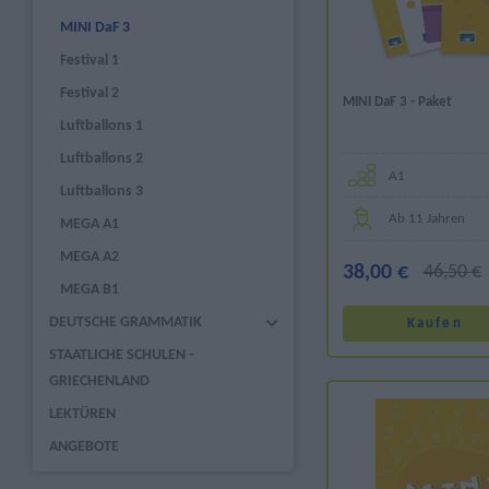
MINI DaF 3
Festival 1
Festival 2
MINI DaF 3 - Paket
Luftballons 1
Luftballons 2
Α1
Luftballons 3
Ab 11 Jahren
MEGA A1
MEGA A2
38,00 €
46,50 €
MEGA B1
DEUTSCHE GRAMMATIK
STAATLICHE SCHULEN -
GRIECHENLAND
LEKTÜREN
ANGEBOTE