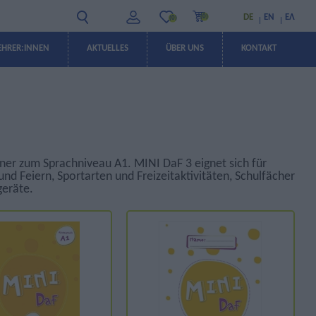
DE
EN
ΕΛ
(0)
(0)
EHRER:INNEN
AKTUELLES
ÜBER UNS
KONTAKT
ANGEBOTE
ANGEBOTE
rner zum Sprachniveau A1. MINI DaF 3 eignet sich für
nd Feiern, Sportarten und Freizeitaktivitäten, Schulfächer
geräte.