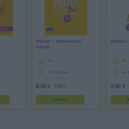
MINI DaF 3 - Wörterheft zum
MINI DaF 3 
Ergänzen
Α1
Α1
Ab 11 Jahren
Ab 
6,30 €
7,00 €
5,40 €