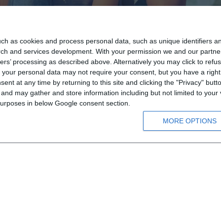
ch as cookies and process personal data, such as unique identifiers an
rch and services development.
With your permission we and our partner
ers’ processing as described above. Alternatively you may click to ref
Informationen
your personal data may not require your consent, but you have a right t
nt at any time by returning to this site and clicking the "Privacy" but
Bestellmöglichkeiten
nd may gather and store information including but not limited to your v
Zahlungsmethoden
 purposes in below Google consent section.
Versandinformation
MORE OPTIONS
Datenschutz
Nutzungsbedingungen