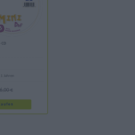
- CD
11 Jahren
6,00 €