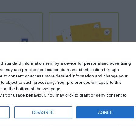
d standard information sent by a device for personalised advertising
s may use precise geolocation data and identification through
use to consent or access more detailed information and change your
o object to such processing. Your preferences will apply to this
CD
MINI DaF 3 - Paket
ton at the bottom of the webpage.
isit or usage behaviour. You may click to grant or deny consent to
Α1
DISAGREE
AGREE
 Jahren
Ab 11 Jahren
,00 €
38,00 €
46,50 €