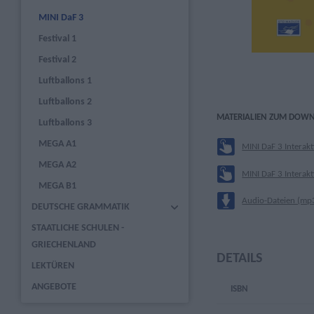
MINI DaF 3
Festival 1
Festival 2
Luftballons 1
Luftballons 2
MATERIALIEN ZUM DOW
Luftballons 3
MEGA A1
MINI DaF 3 Interakt
MEGA A2
MINI DaF 3 Interakt
MEGA B1
Audio-Dateien (mp
DEUTSCHE GRAMMATIK
STAATLICHE SCHULEN -
GRIECHENLAND
DETAILS
LEKTÜREN
ANGEBOTE
ISBN