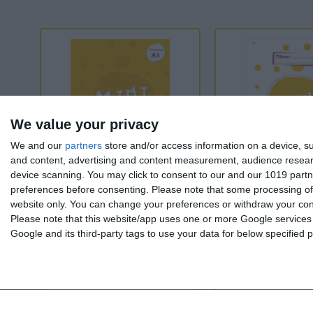
We value your privacy
We and our
partners
store and/or access information on a device, su
and content, advertising and content measurement, audience resea
device scanning. You may click to consent to our and our 1019 partn
preferences before consenting.
Please note that some processing of 
MINI DaF 3 - Arbeitsbuch
MINI DaF 3 - Lernzielko
website only. You can change your preferences or withdraw your conse
Please note that this website/app uses one or more Google services a
Google and its third-party tags to use your data for below specified
Α1
Α1
Ab 11 Jahren
Ab 11 Jahren
15,30 €
17,00 €
2,70 €
3,00 €