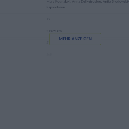
Mary Kounalaki, Anna Delikeisoglou, Anita Brodowski-
Papandreou
72
21x29 cm
MEHR ANZEIGEN
275 gr
Soft