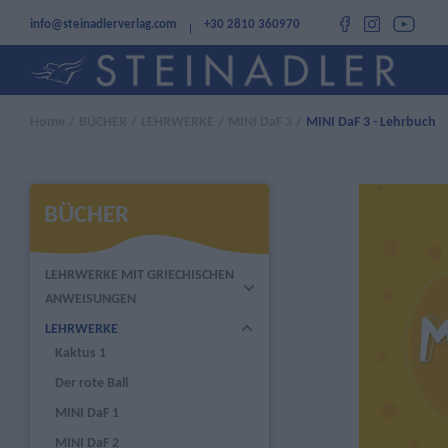
info@steinadlerverlag.com
+30 2810 360970
Home
/
BÜCHER
/
LEHRWERKE
/
MINI DaF 3
/
MINI DaF 3 - Lehrbuch
BÜCHER
LEHRWERKE MIT GRIECHISCHEN
ANWEISUNGEN
LEHRWERKE
Kaktus 1
Der rote Ball
MINI DaF 1
MINI DaF 2