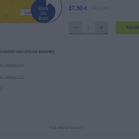
17,50 €
19,50 €
Blick
ins
Buch
NLOADEN UND ONLINE ANSEHEN
iv - Lektion 1-4
iv - Lektion 5-7
3)
978-960-6710-61-2