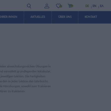
DE
EN
ΕΛ
(0)
(0)
EHRER:INNEN
AKTUELLES
ÜBER UNS
KONTAKT
ANGEBOTE
ANGEBOTE
 vielen abwechslungsreichen Übungen in
d vermittelt grundlegendes Vokabular,
eiligen Lektion. Die Fertigkeiten
rden in jeder Lektion des Lehrbuchs
iele Hörübungen, sowohl zum Trainieren
Hören zu trainieren.