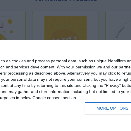
ch as cookies and process personal data, such as unique identifiers an
rch and services development.
With your permission we and our partner
ers’ processing as described above. Alternatively you may click to ref
your personal data may not require your consent, but you have a right t
ntrollen
MINI DaF 3 - Wörterheft
MINI DaF 3 - 
nt at any time by returning to this site and clicking the "Privacy" but
nd may gather and store information including but not limited to your v
 purposes in below Google consent section.
Α1
Α1
MORE OPTIONS
Ab 11 Jahren
Ab 11
6,30 €
7,00 €
5,40 €
6