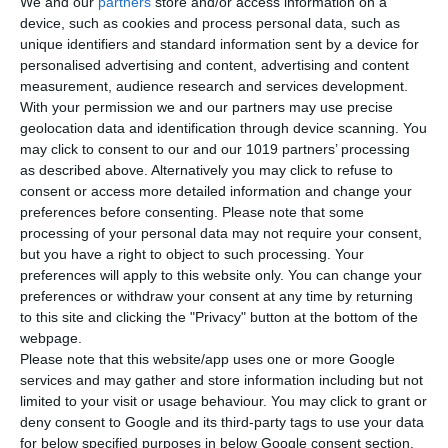
We and our
partners
store and/or access information on a
device, such as cookies and process personal data, such as
unique identifiers and standard information sent by a device for
personalised advertising and content, advertising and content
MEGA A1 - Arbeitsbuch
MEGA A1 - Lernzielkontrollen
measurement, audience research and services development.
With your permission we and our partners may use precise
geolocation data and identification through device scanning. You
Α1
Α1
may click to consent to our and our 1019 partners’ processing
Ab 12 Jahren
Ab 12 Jahren
as described above. Alternatively you may click to refuse to
consent or access more detailed information and change your
13,50 €
15,00 €
3,60 €
4,00 €
preferences before consenting.
Please note that some
processing of your personal data may not require your consent,
but you have a right to object to such processing. Your
preferences will apply to this website only. You can change your
preferences or withdraw your consent at any time by returning
to this site and clicking the "Privacy" button at the bottom of the
webpage.
Please note that this website/app uses one or more Google
services and may gather and store information including but not
limited to your visit or usage behaviour. You may click to grant or
deny consent to Google and its third-party tags to use your data
for below specified purposes in below Google consent section.