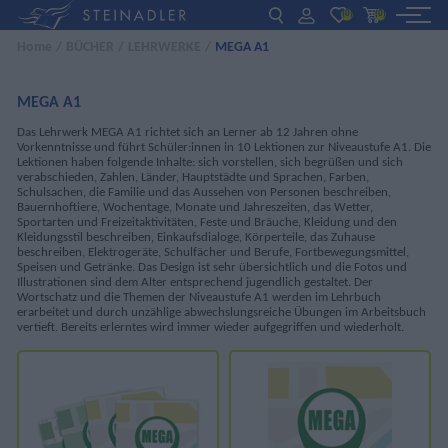
(0)
(0)
Home
/
BÜCHER
/
LEHRWERKE
/
MEGA A1
DE
EN
ΕΛ
BÜCHER
MEGA A1
Das Lehrwerk MEGA A1 richtet sich an Lerner ab 12 Jahren ohne
INTERAKTIV
Vorkenntnisse und führt Schüler:innen in 10 Lektionen zur Niveaustufe A1. Die
Lektionen haben folgende Inhalte: sich vorstellen, sich begrüßen und sich
verabschieden, Zahlen, Länder, Hauptstädte und Sprachen, Farben,
FÜR LEHRER:INNEN
Schulsachen, die Familie und das Aussehen von Personen beschreiben,
Bauernhoftiere, Wochentage, Monate und Jahreszeiten, das Wetter,
Sportarten und Freizeitaktivitäten, Feste und Bräuche, Kleidung und den
Kleidungsstil beschreiben, Einkaufsdialoge, Körperteile, das Zuhause
beschreiben, Elektrogeräte, Schulfächer und Berufe, Fortbewegungsmittel,
AKTUELLES
Speisen und Getränke. Das Design ist sehr übersichtlich und die Fotos und
Illustrationen sind dem Alter entsprechend jugendlich gestaltet. Der
Wortschatz und die Themen der Niveaustufe A1 werden im Lehrbuch
ÜBER UNS
erarbeitet und durch unzählige abwechslungsreiche Übungen im Arbeitsbuch
vertieft. Bereits erlerntes wird immer wieder aufgegriffen und wiederholt.
KONTAKT