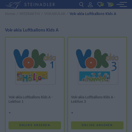
(0)
(0)
Home
/
INTERAKTIV
/
VOKABULAR
/
Vok-akia Luftballons Kids A
DE
EN
ΕΛ
BÜCHER
Vok-akia Luftballons Kids A
INTERAKTIV
FÜR LEHRER:INNEN
AKTUELLES
ÜBER UNS
Vok-akia Luftballons Kids A -
Vok-akia Luftballons Kids A -
Lektion 1
Lektion 3
KONTAKT
*
*
ONLINE ANSEHEN
ONLINE ANSEHEN