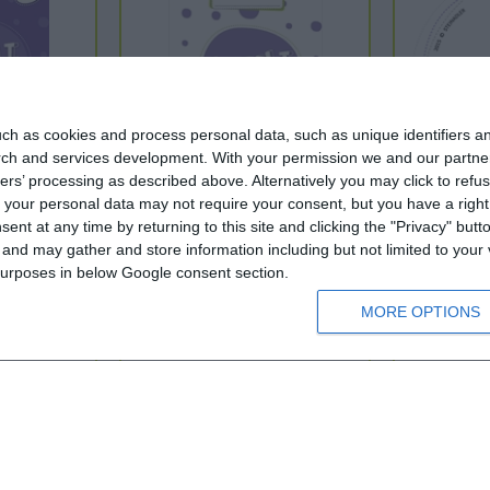
ch as cookies and process personal data, such as unique identifiers an
rch and services development.
With your permission we and our partner
ers’ processing as described above. Alternatively you may click to ref
your personal data may not require your consent, but you have a right t
ch
MINI DaF 2 - Lernzielkontrollen
MINI DaF 2 - 
nt at any time by returning to this site and clicking the "Privacy" but
nd may gather and store information including but not limited to your v
 purposes in below Google consent section.
1
Einführung in A1
Einfü
MORE OPTIONS
Ab 10 Jahren
Ab 10
3,00 €
6,00 €