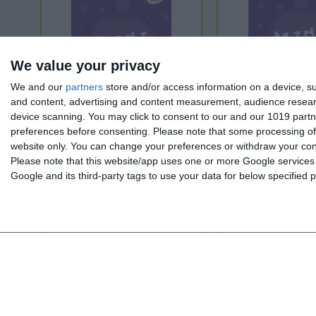
We value your privacy
We and our
partners
store and/or access information on a device, su
and content, advertising and content measurement, audience resea
device scanning. You may click to consent to our and our 1019 partn
preferences before consenting.
Please note that some processing of 
MINI DaF 2 - Lehrbuch
MINI DaF 2 - Arbeitsbu
website only. You can change your preferences or withdraw your conse
Please note that this website/app uses one or more Google services a
Google and its third-party tags to use your data for below specified
Einführung in A1
Einführung in A
Ab 10 Jahren
Ab 10 Jahren
19,50 €
17,00 €