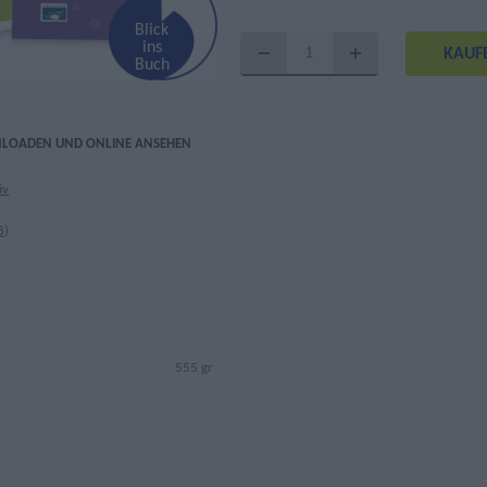
Blick
ins
Buch
NLOADEN UND ONLINE ANSEHEN
iv
3)
555 gr