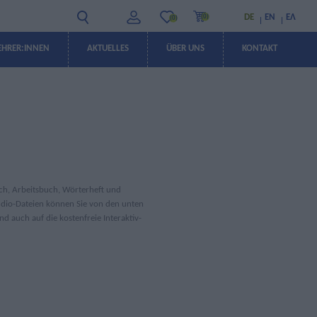
DE
EN
ΕΛ
(0)
(0)
EHRER:INNEN
AKTUELLES
ÜBER UNS
KONTAKT
ANGEBOTE
ANGEBOTE
ch, Arbeitsbuch, Wörterheft und
udio-Dateien können Sie von den unten
d auch auf die kostenfreie Interaktiv-