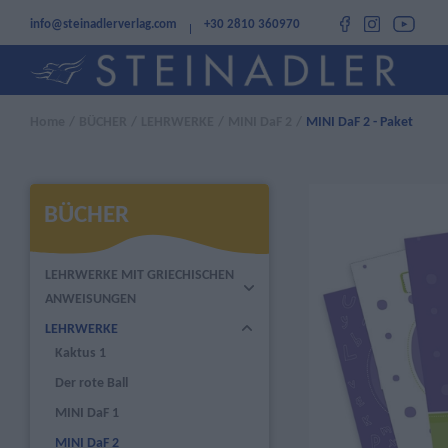
info@steinadlerverlag.com
+30 2810 360970
Home
/
BÜCHER
/
LEHRWERKE
/
MINI DaF 2
/
MINI DaF 2 - Paket
BÜCHER
LEHRWERKE MIT GRIECHISCHEN
ANWEISUNGEN
LEHRWERKE
Kaktus 1
Der rote Ball
MINI DaF 1
MINI DaF 2