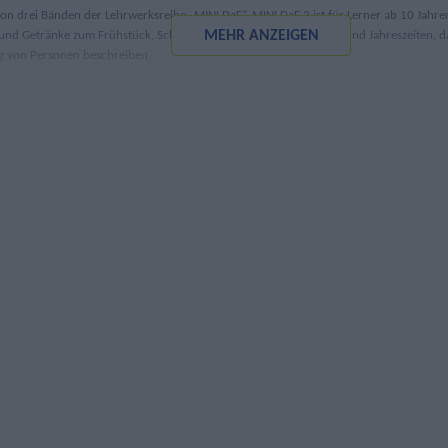
von drei Bänden der Lehrwerksreihe „MINI DaF”. MINI DaF 2 ist für Lerner ab 10 Jahre
MEHR ANZEIGEN
und Getränke zum Frühstück, Schulsachen, Wochentage, Monate und Jahreszeiten, d
g von Personen beschreiben.