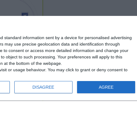
d standard information sent by a device for personalised advertising
s may use precise geolocation data and identification through
use to consent or access more detailed information and change your
o object to such processing. Your preferences will apply to this
CD
ton at the bottom of the webpage.
isit or usage behaviour. You may click to grant or deny consent to
hrung in A1
DISAGREE
AGREE
 Jahren