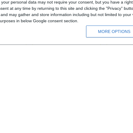
your personal data may not require your consent, but you have a right t
Luftballons Kids Β - Wörterheft
Luftballons K
nt at any time by returning to this site and clicking the "Privacy" but
nd may gather and store information including but not limited to your v
 purposes in below Google consent section.
Α1
Α1
MORE OPTIONS
Ab 10 Jahren
Ab 10
11,20 €
12,45 €
8,10 €
9