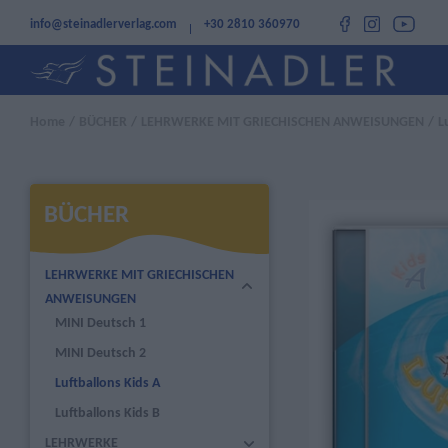
info@steinadlerverlag.com
+30 2810 360970
Home
/
BÜCHER
/
LEHRWERKE MIT GRIECHISCHEN ANWEISUNGEN
/
L
BÜCHER
LEHRWERKE MIT GRIECHISCHEN
ANWEISUNGEN
MINI Deutsch 1
MINI Deutsch 2
Luftballons Kids A
Luftballons Kids B
LEHRWERKE