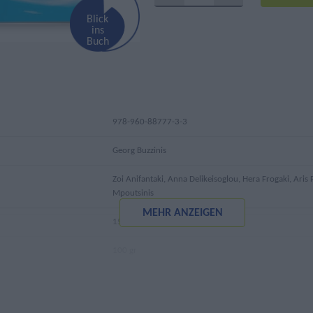
Blick
ins
Buch
978-960-88777-3-3
Georg Buzzinis
Zoi Anifantaki, Anna Delikeisoglou, Hera Frogaki, Aris
Mpoutsinis
MEHR ANZEIGEN
15
100 gr