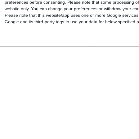
preferences before consenting.
Please note that some processing of 
Übung macht den Meister Kids A
Luftballons Kids A -
website only. You can change your preferences or withdraw your conse
(Übungsbuch)
Lernzielkontrollen
Please note that this website/app uses one or more Google services a
Google and its third-party tags to use your data for below specified
Α1
Α1
Ab 10 Jahren
Ab 10 Jahren
11,20 €
12,45 €
2,70 €
3,00 €