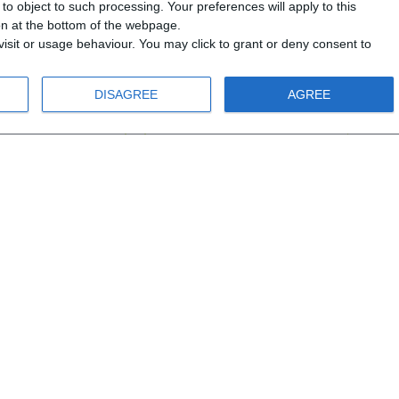
o object to such processing. Your preferences will apply to this
ids A - CD1
Luftballons Kids Α - CD2
Luft
ton at the bottom of the webpage.
isit or usage behaviour. You may click to grant or deny consent to
Α1
DISAGREE
AGREE
 Jahren
Ab 10 Jahren
,00 €
8,10 €
9,00 €
40