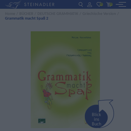
(0)
(0)
Home
/
BÜCHER
/
DEUTSCHE GRAMMATIK
/
Griechische Version
/
Grammatik macht Spaß 2
DE
EN
ΕΛ
BÜCHER
INTERAKTIV
FÜR LEHRER:INNEN
AKTUELLES
ÜBER UNS
KONTAKT
Blick
ins
Buch