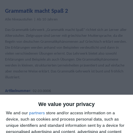
Grammatik macht Spaß 2
Alle Niveaustufen
Ab 10 Jahren
Das Grammatik-Lehrwerk „Grammatik macht Spaß” richtet sich an Lerner aller
Altersstufen. Zielgruppe sind Lerner mit griechischer Muttersprache, da die
Regeln von deutschen Grammatikphänomenen auf Griechisch erklärt werden.
Die Erklärungen werden anhand von Beispielen verdeutlicht und dann in
vielen verschiedenen Übungen erlernt. Das Lehrwerk bietet also sowohl
Erklärungen und Beispiele als auch Übungen. Die Grammatikphänomene
werden in kleinen, strukturierten Lerneinheiten präsentiert und auf einfache
aber moderne Weise erklärt. Das Grammatik-Lehrwerk ist bunt und fröhlich
illustriert.
Artikelnummer:
02.03.0006
11,00 €
22,00 €
We value your privacy
We and our
partners
store and/or access information on a
device, such as cookies and process personal data, such as
unique identifiers and standard information sent by a device for
DETAILS
personalised advertising and content, advertising and content