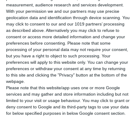
measurement, audience research and services development.
ISBN
978-960-91921-4-9
With your permission we and our partners may use precise
geolocation data and identification through device scanning. You
AutorInnen
Mary Kounalaki
may click to consent to our and our 1019 partners’ processing
as described above. Alternatively you may click to refuse to
Seitenanzahl
117
consent or access more detailed information and change your
preferences before consenting.
Please note that some
Abmessungen
21x29 cm
processing of your personal data may not require your consent,
but you have a right to object to such processing. Your
Gewicht
415 gr
preferences will apply to this website only. You can change your
MEHR ANZEIGEN
preferences or withdraw your consent at any time by returning
Cover
Soft
to this site and clicking the "Privacy" button at the bottom of the
webpage.
Please note that this website/app uses one or more Google
services and may gather and store information including but not
limited to your visit or usage behaviour. You may click to grant or
deny consent to Google and its third-party tags to use your data
for below specified purposes in below Google consent section.