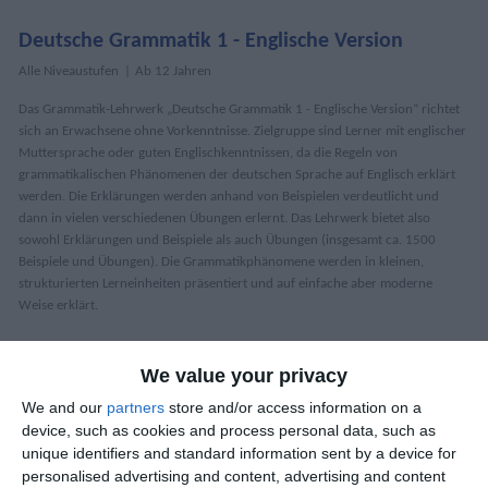
Deutsche Grammatik 1 - Englische Version
Alle Niveaustufen
Ab 12 Jahren
Das Grammatik-Lehrwerk „Deutsche Grammatik 1 - Englische Version” richtet
sich an Erwachsene ohne Vorkenntnisse. Zielgruppe sind Lerner mit englischer
Muttersprache oder guten Englischkenntnissen, da die Regeln von
grammatikalischen Phänomenen der deutschen Sprache auf Englisch erklärt
werden. Die Erklärungen werden anhand von Beispielen verdeutlicht und
dann in vielen verschiedenen Übungen erlernt. Das Lehrwerk bietet also
sowohl Erklärungen und Beispiele als auch Übungen (insgesamt ca. 1500
Beispiele und Übungen). Die Grammatikphänomene werden in kleinen,
strukturierten Lerneinheiten präsentiert und auf einfache aber moderne
Weise erklärt.
Artikelnummer:
02.03.0012
We value your privacy
11,00 €
22,00 €
We and our
partners
store and/or access information on a
device, such as cookies and process personal data, such as
unique identifiers and standard information sent by a device for
personalised advertising and content, advertising and content