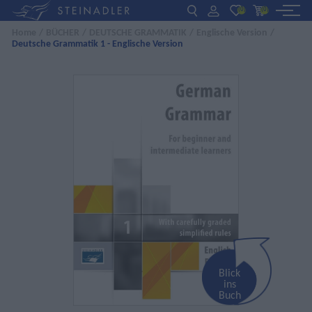
(0)
(0)
Home
/
BÜCHER
/
DEUTSCHE GRAMMATIK
/
Englische Version
/
Deutsche Grammatik 1 - Englische Version
DE
EN
ΕΛ
BÜCHER
INTERAKTIV
FÜR LEHRER:INNEN
AKTUELLES
ÜBER UNS
KONTAKT
Blick
ins
Buch