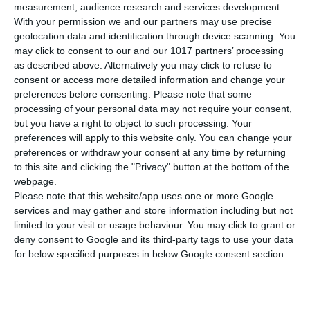
DETAILS
measurement, audience research and services development.
With your permission we and our partners may use precise
ISBN
978-618-5299-01-9
geolocation data and identification through device scanning. You
may click to consent to our and our 1017 partners’ processing
AutorInnen
Mary Kounalaki
as described above. Alternatively you may click to refuse to
consent or access more detailed information and change your
Seitenanzahl
128
preferences before consenting.
Please note that some
processing of your personal data may not require your consent,
Abmessungen
21x29 cm
but you have a right to object to such processing. Your
preferences will apply to this website only. You can change your
Gewicht
445 gr
preferences or withdraw your consent at any time by returning
MEHR ANZEIGEN
to this site and clicking the "Privacy" button at the bottom of the
Cover
Soft
webpage.
Please note that this website/app uses one or more Google
services and may gather and store information including but not
limited to your visit or usage behaviour. You may click to grant or
deny consent to Google and its third-party tags to use your data
for below specified purposes in below Google consent section.